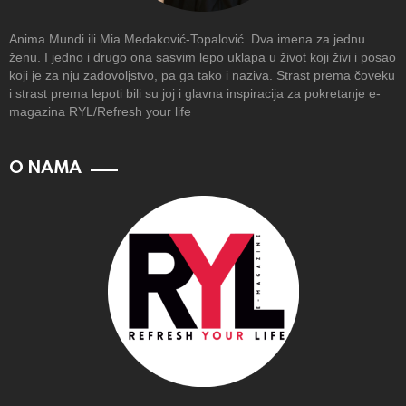
Anima Mundi ili Mia Medaković-Topalović. Dva imena za jednu
ženu. I jedno i drugo ona sasvim lepo uklapa u život koji živi i posao
koji je za nju zadovoljstvo, pa ga tako i naziva. Strast prema čoveku
i strast prema lepoti bili su joj i glavna inspiracija za pokretanje e-
magazina RYL/Refresh your life
O NAMA