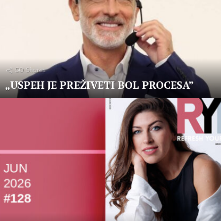
50
Shares
„USPEH JE PREŽIVETI BOL PROCESA”