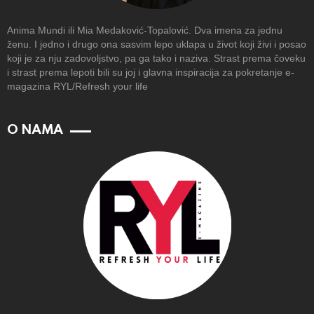
Anima Mundi ili Mia Medaković-Topalović. Dva imena za jednu
ženu. I jedno i drugo ona sasvim lepo uklapa u život koji živi i posao
koji je za nju zadovoljstvo, pa ga tako i naziva. Strast prema čoveku
i strast prema lepoti bili su joj i glavna inspiracija za pokretanje e-
magazina RYL/Refresh your life
O NAMA