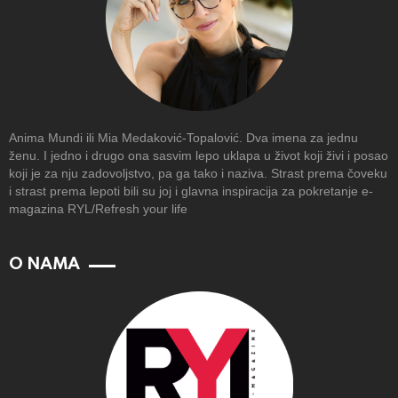
Anima Mundi ili Mia Medaković-Topalović. Dva imena za jednu
ženu. I jedno i drugo ona sasvim lepo uklapa u život koji živi i posao
koji je za nju zadovoljstvo, pa ga tako i naziva. Strast prema čoveku
i strast prema lepoti bili su joj i glavna inspiracija za pokretanje e-
magazina RYL/Refresh your life
O NAMA