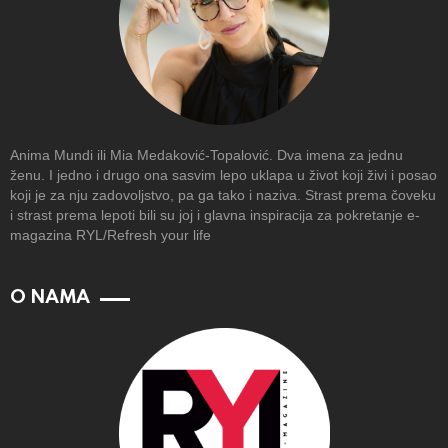
Anima Mundi ili Mia Medaković-Topalović. Dva imena za jednu
ženu. I jedno i drugo ona sasvim lepo uklapa u život koji živi i posao
koji je za nju zadovoljstvo, pa ga tako i naziva. Strast prema čoveku
i strast prema lepoti bili su joj i glavna inspiracija za pokretanje e-
magazina RYL/Refresh your life
O NAMA