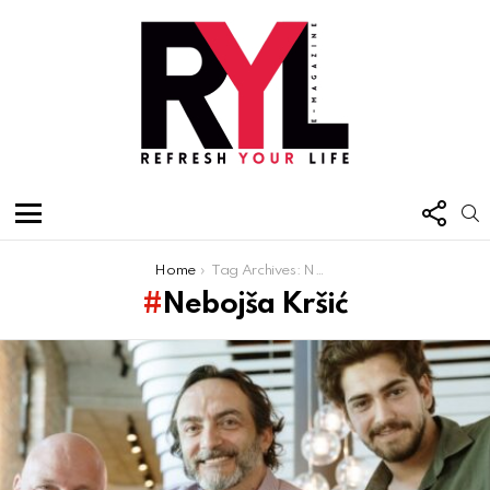
FOL
S
US
Menu
You are here:
Home
Tag Archives: Nebojša Kršić
Nebojša Kršić
Latest
stories