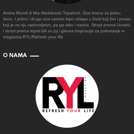
Anima Mundi ili Mia Medaković-Topalović. Dva imena za jednu
ženu. I jedno i drugo ona sasvim lepo uklapa u život koji živi i posao
koji je za nju zadovoljstvo, pa ga tako i naziva. Strast prema čoveku
i strast prema lepoti bili su joj i glavna inspiracija za pokretanje e-
magazina RYL/Refresh your life
O NAMA