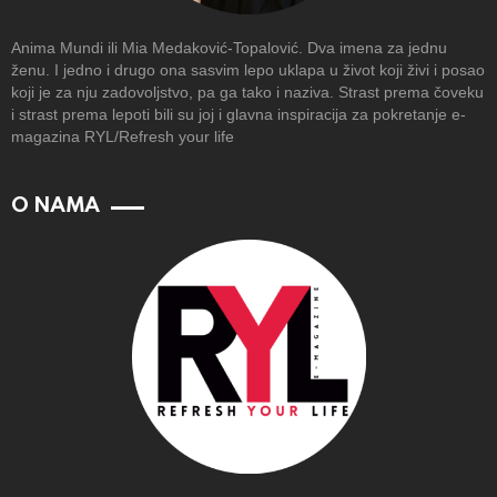
Anima Mundi ili Mia Medaković-Topalović. Dva imena za jednu
ženu. I jedno i drugo ona sasvim lepo uklapa u život koji živi i posao
koji je za nju zadovoljstvo, pa ga tako i naziva. Strast prema čoveku
i strast prema lepoti bili su joj i glavna inspiracija za pokretanje e-
magazina RYL/Refresh your life
O NAMA