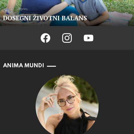
50
Shares
DOSEGNI ŽIVOTNI BALANS
facebook
instagram
youtube
ANIMA MUNDI