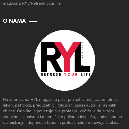
magazina RYL/Refresh your life
O NAMA
Na stranicama RYL magazina pišu: priznati stručnjaci, umetnici,
lekari, psiholozi, preduzetnici, fotografi, pisci i autori iz različitih
oblasti. Ono što ih povezuje nije profesija, već želja da svojim
znanjem, iskustvom i autentičnim pričama inspirišu, podstaknu na
razmišljanje i doprinesu ličnom i profesionalnom razvoju čitalaca.