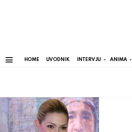
HOME
UVODNIK
INTERVJU
ANIMA
Menu
You are here:
Latest
stories