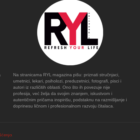
a
Na stranicama RYL magazina pišu: priznati stručnjaci,
umetnici, lekari, psiholozi, preduzetnici, fotografi, pisci i
autori iz različitih oblasti. Ono što ih povezuje nije
profesija, već želja da svojim znanjem, iskustvom i
autentičnim pričama inspirišu, podstaknu na razmišljanje i
doprinesu ličnom i profesionalnom razvoju čitalaca.
išćenja
.