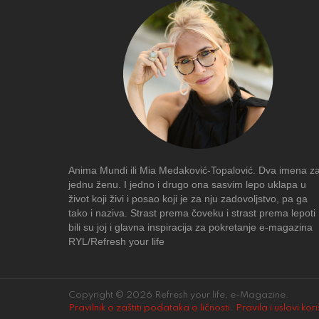
Anima Mundi ili Mia Medaković-Topalović. Dva imena z
jednu ženu. I jedno i drugo ona sasvim lepo uklapa u
život koji živi i posao koji je za nju zadovoljstvo, pa ga
tako i naziva. Strast prema čoveku i strast prema lepoti
bili su joj i glavna inspiracija za pokretanje e-magazina
RYL/Refresh your life
Copyright © 2026 Refresh your life, e-Magazine.
Pravilnik o zaštiti podataka o ličnosti
.
Pravila i uslovi kor