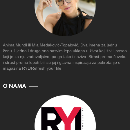
Anima Mundi ili Mia Medaković-Topalović. Dva imena za jednu
ženu. I jedno i drugo ona sasvim lepo uklapa u život koji živi i posao
koji je za nju zadovoljstvo, pa ga tako i naziva. Strast prema čoveku
i strast prema lepoti bili su joj i glavna inspiracija za pokretanje e-
magazina RYL/Refresh your life
O NAMA