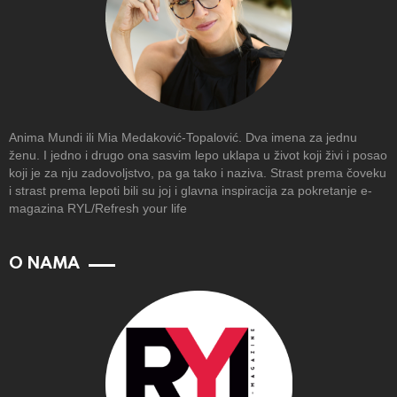
Anima Mundi ili Mia Medaković-Topalović. Dva imena za jednu
ženu. I jedno i drugo ona sasvim lepo uklapa u život koji živi i posao
koji je za nju zadovoljstvo, pa ga tako i naziva. Strast prema čoveku
i strast prema lepoti bili su joj i glavna inspiracija za pokretanje e-
magazina RYL/Refresh your life
O NAMA