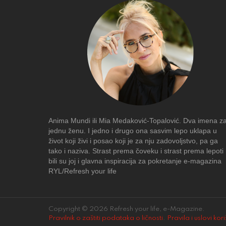
Anima Mundi ili Mia Medaković-Topalović. Dva imena z
jednu ženu. I jedno i drugo ona sasvim lepo uklapa u
život koji živi i posao koji je za nju zadovoljstvo, pa ga
tako i naziva. Strast prema čoveku i strast prema lepoti
bili su joj i glavna inspiracija za pokretanje e-magazina
RYL/Refresh your life
Copyright © 2026 Refresh your life, e-Magazine.
Pravilnik o zaštiti podataka o ličnosti
.
Pravila i uslovi kor