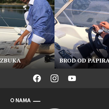
50
Shares
AZBUKA
BROD OD PAPIR
facebook
instagram
youtube
O NAMA