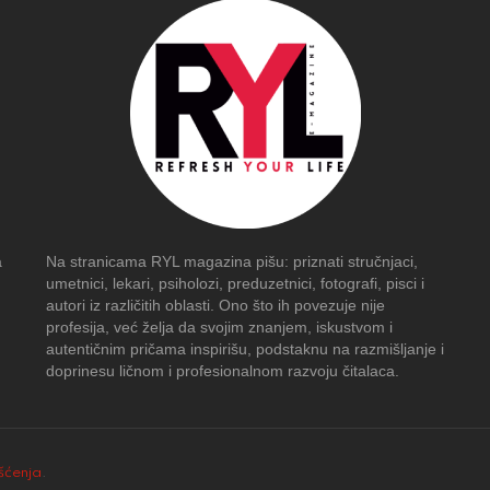
a
Na stranicama RYL magazina pišu: priznati stručnjaci,
umetnici, lekari, psiholozi, preduzetnici, fotografi, pisci i
autori iz različitih oblasti. Ono što ih povezuje nije
profesija, već želja da svojim znanjem, iskustvom i
autentičnim pričama inspirišu, podstaknu na razmišljanje i
doprinesu ličnom i profesionalnom razvoju čitalaca.
išćenja
.