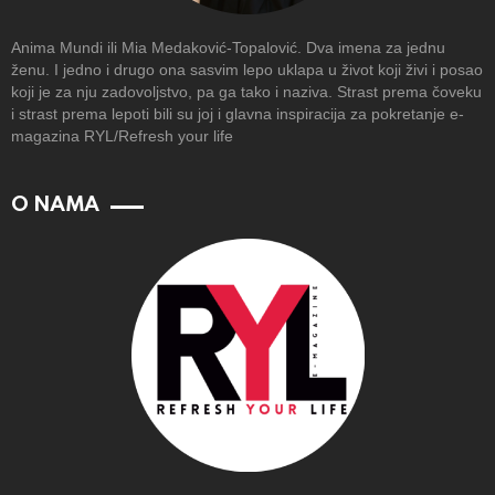
Anima Mundi ili Mia Medaković-Topalović. Dva imena za jednu
ženu. I jedno i drugo ona sasvim lepo uklapa u život koji živi i posao
koji je za nju zadovoljstvo, pa ga tako i naziva. Strast prema čoveku
i strast prema lepoti bili su joj i glavna inspiracija za pokretanje e-
magazina RYL/Refresh your life
O NAMA