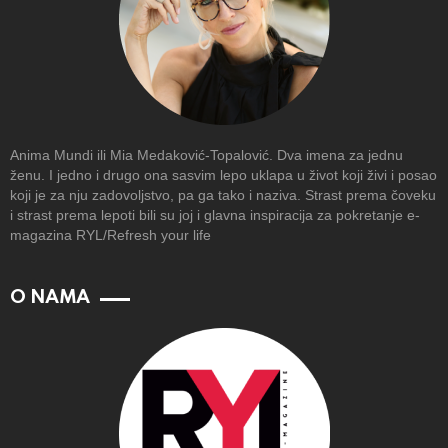
Anima Mundi ili Mia Medaković-Topalović. Dva imena za jednu
ženu. I jedno i drugo ona sasvim lepo uklapa u život koji živi i posao
koji je za nju zadovoljstvo, pa ga tako i naziva. Strast prema čoveku
i strast prema lepoti bili su joj i glavna inspiracija za pokretanje e-
magazina RYL/Refresh your life
O NAMA