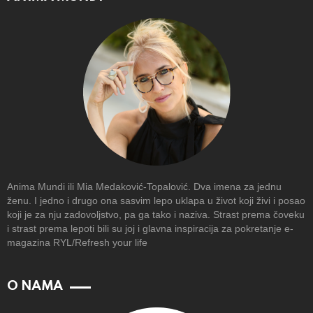
Anima Mundi ili Mia Medaković-Topalović. Dva imena za jednu
ženu. I jedno i drugo ona sasvim lepo uklapa u život koji živi i posao
koji je za nju zadovoljstvo, pa ga tako i naziva. Strast prema čoveku
i strast prema lepoti bili su joj i glavna inspiracija za pokretanje e-
magazina RYL/Refresh your life
O NAMA