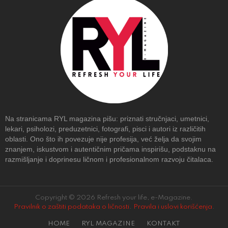
Na stranicama RYL magazina pišu: priznati stručnjaci, umetnici,
lekari, psiholozi, preduzetnici, fotografi, pisci i autori iz različitih
oblasti. Ono što ih povezuje nije profesija, već želja da svojim
znanjem, iskustvom i autentičnim pričama inspirišu, podstaknu na
razmišljanje i doprinesu ličnom i profesionalnom razvoju čitalaca.
Copyright © 2026 Refresh your life, e-Magazine.
Pravilnik o zaštiti podataka o ličnosti
.
Pravila i uslovi korišćenja
.
HOME
RYL MAGAZINE
KONTAKT