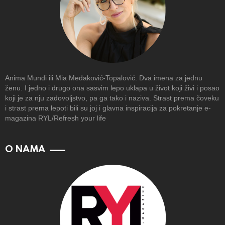
Anima Mundi ili Mia Medaković-Topalović. Dva imena za jednu
ženu. I jedno i drugo ona sasvim lepo uklapa u život koji živi i posao
koji je za nju zadovoljstvo, pa ga tako i naziva. Strast prema čoveku
i strast prema lepoti bili su joj i glavna inspiracija za pokretanje e-
magazina RYL/Refresh your life
O NAMA