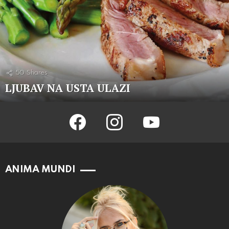
50
Shares
LJUBAV NA USTA ULAZI
facebook
instagram
youtube
ANIMA MUNDI