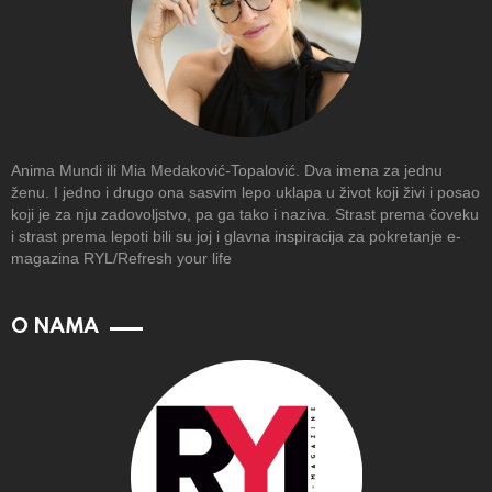
Anima Mundi ili Mia Medaković-Topalović. Dva imena za jednu
ženu. I jedno i drugo ona sasvim lepo uklapa u život koji živi i posao
koji je za nju zadovoljstvo, pa ga tako i naziva. Strast prema čoveku
i strast prema lepoti bili su joj i glavna inspiracija za pokretanje e-
magazina RYL/Refresh your life
O NAMA