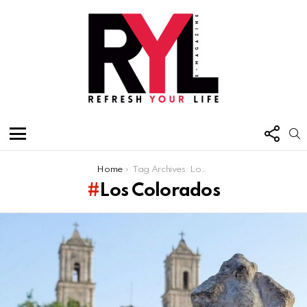
FOL
S
US
Menu
You are here:
Home
Tag Archives: Los Colorados
Los Colorados
Latest
stories