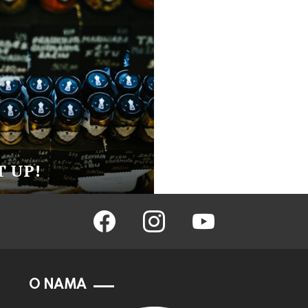
T UP!
facebook
instagram
youtube
O NAMA