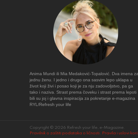
Anima Mundi ili Mia Medaković-Topalović. Dva imena z
jednu ženu. I jedno i drugo ona sasvim lepo uklapa u
život koji živi i posao koji je za nju zadovoljstvo, pa ga
tako i naziva. Strast prema čoveku i strast prema lepoti
bili su joj i glavna inspiracija za pokretanje e-magazina
RYL/Refresh your life
Copyright © 2026 Refresh your life, e-Magazine.
Pravilnik o zaštiti podataka o ličnosti
.
Pravila i uslovi kor