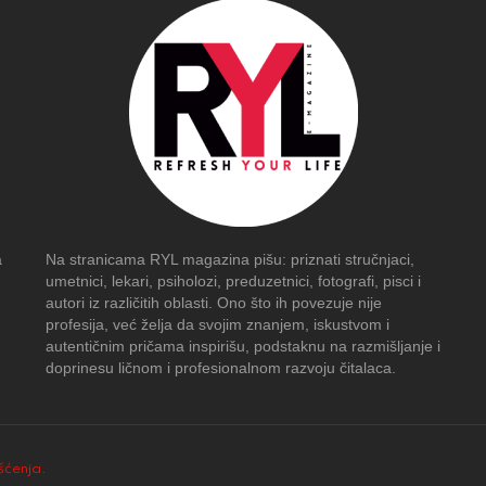
a
Na stranicama RYL magazina pišu: priznati stručnjaci,
umetnici, lekari, psiholozi, preduzetnici, fotografi, pisci i
autori iz različitih oblasti. Ono što ih povezuje nije
profesija, već želja da svojim znanjem, iskustvom i
autentičnim pričama inspirišu, podstaknu na razmišljanje i
doprinesu ličnom i profesionalnom razvoju čitalaca.
išćenja
.