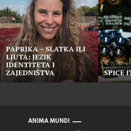
50
Shares
PAPRIKA – SLATKA ILI
LJUTA: JEZIK
IDENTITETA I
50
Shares
ZAJEDNIŠTVA
SPICE I
ANIMA MUNDI