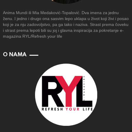
Anima Mundi ili Mia Medaković-Topalović. Dva imena za jednu
ženu. I jedno i drugo ona sasvim lepo uklapa u život koji živi i posao
koji je za nju zadovoljstvo, pa ga tako i naziva. Strast prema čoveku
i strast prema lepoti bili su joj i glavna inspiracija za pokretanje e-
magazina RYL/Refresh your life
O NAMA