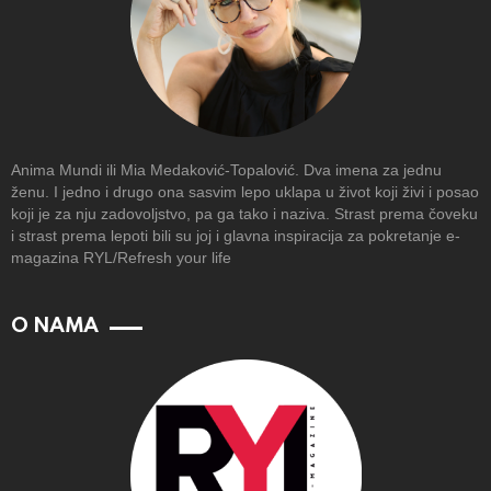
Anima Mundi ili Mia Medaković-Topalović. Dva imena za jednu
ženu. I jedno i drugo ona sasvim lepo uklapa u život koji živi i posao
koji je za nju zadovoljstvo, pa ga tako i naziva. Strast prema čoveku
i strast prema lepoti bili su joj i glavna inspiracija za pokretanje e-
magazina RYL/Refresh your life
O NAMA