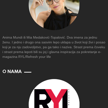
Anima Mundi ili Mia Medaković-Topalović. Dva imena za jednu
ženu. I jedno i drugo ona sasvim lepo uklapa u život koji živi i posao
koji je za nju zadovoljstvo, pa ga tako i naziva. Strast prema čoveku
i strast prema lepoti bili su joj i glavna inspiracija za pokretanje e-
magazina RYL/Refresh your life
O NAMA