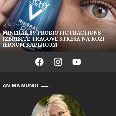
50
Shares
MINERAL 89 PROBIOTIC FRACTIONS –
IZBRIŠITE TRAGOVE STRESA NA KOŽI
JEDNOM KAPLJICOM
facebook
instagram
youtube
ANIMA MUNDI