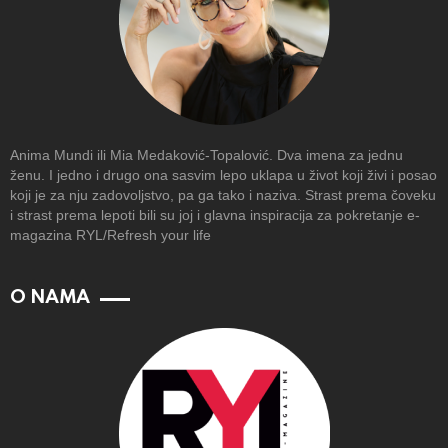
Anima Mundi ili Mia Medaković-Topalović. Dva imena za jednu
ženu. I jedno i drugo ona sasvim lepo uklapa u život koji živi i posao
koji je za nju zadovoljstvo, pa ga tako i naziva. Strast prema čoveku
i strast prema lepoti bili su joj i glavna inspiracija za pokretanje e-
magazina RYL/Refresh your life
O NAMA