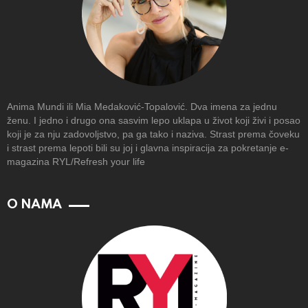
Anima Mundi ili Mia Medaković-Topalović. Dva imena za jednu
ženu. I jedno i drugo ona sasvim lepo uklapa u život koji živi i posao
koji je za nju zadovoljstvo, pa ga tako i naziva. Strast prema čoveku
i strast prema lepoti bili su joj i glavna inspiracija za pokretanje e-
magazina RYL/Refresh your life
O NAMA