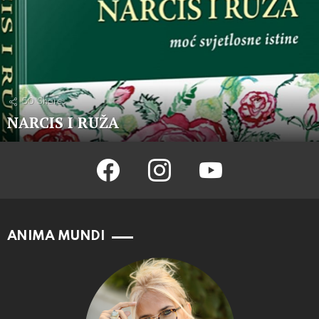
50
Shares
NARCIS I RUŽA
facebook
instagram
youtube
ANIMA MUNDI