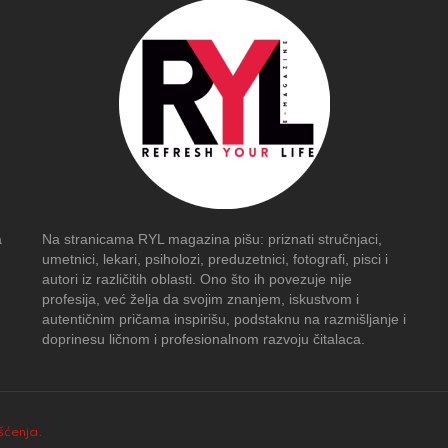
a
Na stranicama RYL magazina pišu: priznati stručnjaci,
umetnici, lekari, psiholozi, preduzetnici, fotografi, pisci i
autori iz različitih oblasti. Ono što ih povezuje nije
profesija, već želja da svojim znanjem, iskustvom i
autentičnim pričama inspirišu, podstaknu na razmišljanje i
doprinesu ličnom i profesionalnom razvoju čitalaca.
išćenja
.