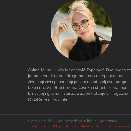
Anima Mundi ili Mia Medaković-Topalović. Dva imena z
jednu ženu. I jedno i drugo ona sasvim lepo uklapa u
život koji živi i posao koji je za nju zadovoljstvo, pa ga
tako i naziva. Strast prema čoveku i strast prema lepoti
bili su joj i glavna inspiracija za pokretanje e-magazina
RYL/Refresh your life
Copyright © 2026 Refresh your life, e-Magazine.
Pravilnik o zaštiti podataka o ličnosti
.
Pravila i uslovi kor