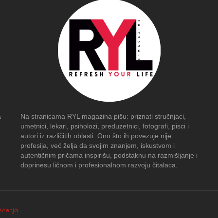
a
Na stranicama RYL magazina pišu: priznati stručnjaci,
umetnici, lekari, psiholozi, preduzetnici, fotografi, pisci i
autori iz različitih oblasti. Ono što ih povezuje nije
profesija, već želja da svojim znanjem, iskustvom i
autentičnim pričama inspirišu, podstaknu na razmišljanje i
doprinesu ličnom i profesionalnom razvoju čitalaca.
išćenja
.