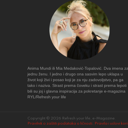
Anima Mundi ili Mia Medaković-Topalović. Dva imena z
jednu ženu. I jedno i drugo ona sasvim lepo uklapa u
život koji živi i posao koji je za nju zadovoljstvo, pa ga
tako i naziva. Strast prema čoveku i strast prema lepoti
bili su joj i glavna inspiracija za pokretanje e-magazina
RYL/Refresh your life
Copyright © 2026 Refresh your life, e-Magazine.
Pravilnik o zaštiti podataka o ličnosti
.
Pravila i uslovi kor