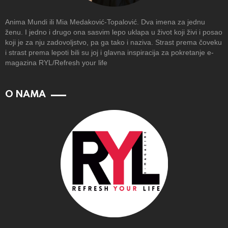
Anima Mundi ili Mia Medaković-Topalović. Dva imena za jednu
ženu. I jedno i drugo ona sasvim lepo uklapa u život koji živi i posao
koji je za nju zadovoljstvo, pa ga tako i naziva. Strast prema čoveku
i strast prema lepoti bili su joj i glavna inspiracija za pokretanje e-
magazina RYL/Refresh your life
O NAMA