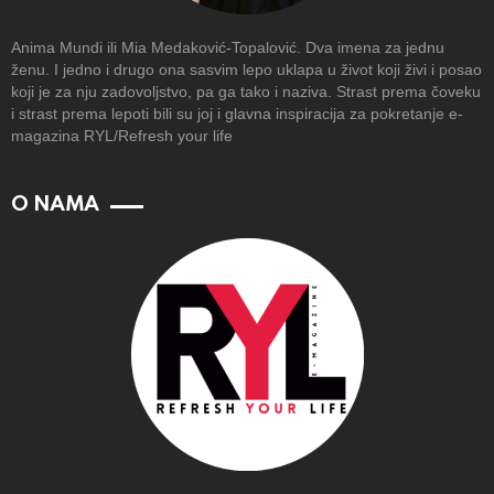
Anima Mundi ili Mia Medaković-Topalović. Dva imena za jednu
ženu. I jedno i drugo ona sasvim lepo uklapa u život koji živi i posao
koji je za nju zadovoljstvo, pa ga tako i naziva. Strast prema čoveku
i strast prema lepoti bili su joj i glavna inspiracija za pokretanje e-
magazina RYL/Refresh your life
O NAMA