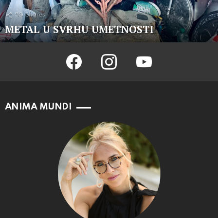
50
Shares
METAL U SVRHU UMETNOSTI
facebook
instagram
youtube
ANIMA MUNDI