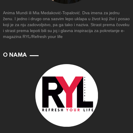
Anima Mundi ili Mia Medaković-Topalović. Dva imena za jednu
ženu. I jedno i drugo ona sasvim lepo uklapa u život koji živi i posao
koji je za nju zadovoljstvo, pa ga tako i naziva. Strast prema čoveku
i strast prema lepoti bili su joj i glavna inspiracija za pokretanje e-
magazina RYL/Refresh your life
O NAMA