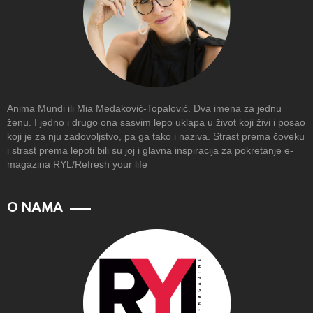
Anima Mundi ili Mia Medaković-Topalović. Dva imena za jednu
ženu. I jedno i drugo ona sasvim lepo uklapa u život koji živi i posao
koji je za nju zadovoljstvo, pa ga tako i naziva. Strast prema čoveku
i strast prema lepoti bili su joj i glavna inspiracija za pokretanje e-
magazina RYL/Refresh your life
O NAMA