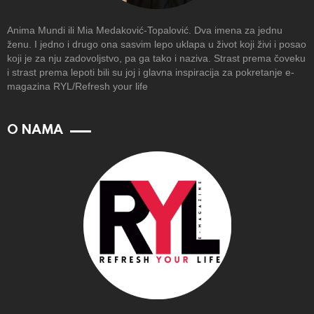
Anima Mundi ili Mia Medaković-Topalović. Dva imena za jednu
ženu. I jedno i drugo ona sasvim lepo uklapa u život koji živi i posao
koji je za nju zadovoljstvo, pa ga tako i naziva. Strast prema čoveku
i strast prema lepoti bili su joj i glavna inspiracija za pokretanje e-
magazina RYL/Refresh your life
O NAMA