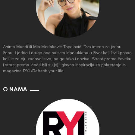
Anima Mundi ili Mia Medaković-Topalović. Dva imena za jednu
ženu. I jedno i drugo ona sasvim lepo uklapa u život koji živi i posao
koji je za nju zadovoljstvo, pa ga tako i naziva. Strast prema čoveku
i strast prema lepoti bili su joj i glavna inspiracija za pokretanje e-
magazina RYL/Refresh your life
O NAMA