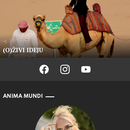
50
Shares
(O)ŽIVI IDEJU
facebook
instagram
youtube
ANIMA MUNDI