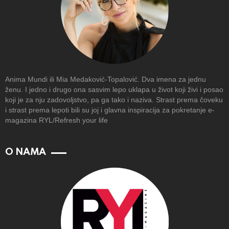
Anima Mundi ili Mia Medaković-Topalović. Dva imena za jednu
ženu. I jedno i drugo ona sasvim lepo uklapa u život koji živi i posao
koji je za nju zadovoljstvo, pa ga tako i naziva. Strast prema čoveku
i strast prema lepoti bili su joj i glavna inspiracija za pokretanje e-
magazina RYL/Refresh your life
O NAMA