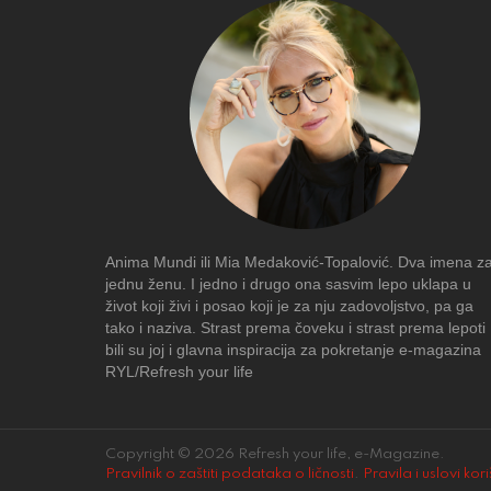
Anima Mundi ili Mia Medaković-Topalović. Dva imena z
jednu ženu. I jedno i drugo ona sasvim lepo uklapa u
život koji živi i posao koji je za nju zadovoljstvo, pa ga
tako i naziva. Strast prema čoveku i strast prema lepoti
bili su joj i glavna inspiracija za pokretanje e-magazina
RYL/Refresh your life
Copyright © 2026 Refresh your life, e-Magazine.
Pravilnik o zaštiti podataka o ličnosti
.
Pravila i uslovi kor