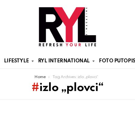
LIFESTYLE
RYL INTERNATIONAL
FOTO PUTOPIS
Home
Tag Archives: izlo „plovci“
izlo „plovci“