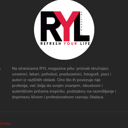
a
Na stranicama RYL magazina pišu: priznati stručnjaci,
umetnici, lekari, psiholozi, preduzetnici, fotografi, pisci i
autori iz različitih oblasti. Ono što ih povezuje nije
profesija, već želja da svojim znanjem, iskustvom i
autentičnim pričama inspirišu, podstaknu na razmišljanje i
doprinesu ličnom i profesionalnom razvoju čitalaca.
išćenja
.