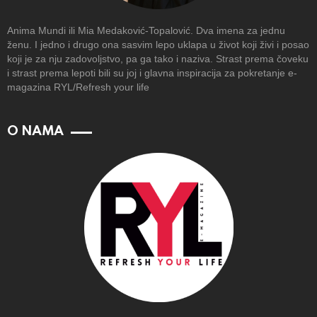
Anima Mundi ili Mia Medaković-Topalović. Dva imena za jednu
ženu. I jedno i drugo ona sasvim lepo uklapa u život koji živi i posao
koji je za nju zadovoljstvo, pa ga tako i naziva. Strast prema čoveku
i strast prema lepoti bili su joj i glavna inspiracija za pokretanje e-
magazina RYL/Refresh your life
O NAMA