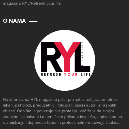
magazina RYL/Refresh your life
O NAMA
Na stranicama RYL magazina pišu: priznati stručnjaci, umetnici,
lekari, psiholozi, preduzetnici, fotografi, pisci i autori iz različitih
oblasti. Ono što ih povezuje nije profesija, već želja da svojim
znanjem, iskustvom i autentičnim pričama inspirišu, podstaknu na
razmišljanje i doprinesu ličnom i profesionalnom razvoju čitalaca.