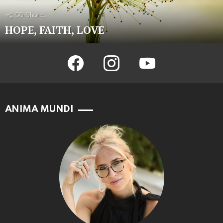
50
Shares
HOPE, FAITH, LOVE
facebook
instagram
youtube
ANIMA MUNDI