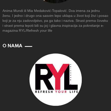
Anima Mundi ili Mia Medaković-Topalović. Dva imena za jednu
ženu. I jedno i drugo ona sasvim lepo uklapa u život koji živi i posao
koji je za nju zadovoljstvo, pa ga tako i naziva. Strast prema čoveku
i strast prema lepoti bili su joj i glavna inspiracija za pokretanje e-
magazina RYL/Refresh your life
O NAMA