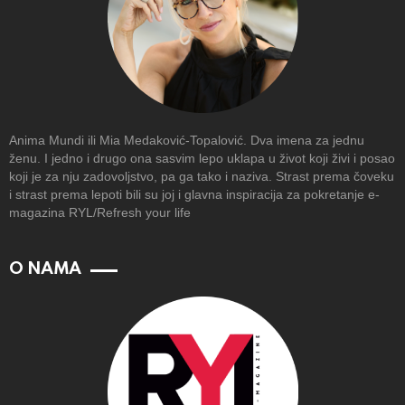
Anima Mundi ili Mia Medaković-Topalović. Dva imena za jednu
ženu. I jedno i drugo ona sasvim lepo uklapa u život koji živi i posao
koji je za nju zadovoljstvo, pa ga tako i naziva. Strast prema čoveku
i strast prema lepoti bili su joj i glavna inspiracija za pokretanje e-
magazina RYL/Refresh your life
O NAMA