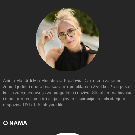
Anima Mundi ili Mia Medaković-Topalović. Dva imena za jednu
ženu. I jedno i drugo ona sasvim lepo uklapa u život koji živi i posao
koji je za nju zadovoljstvo, pa ga tako i naziva. Strast prema čoveku
i strast prema lepoti bili su joj i glavna inspiracija za pokretanje e-
magazina RYL/Refresh your life
O NAMA