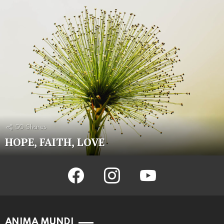
50
Shares
HOPE, FAITH, LOVE
facebook
instagram
youtube
ANIMA MUNDI