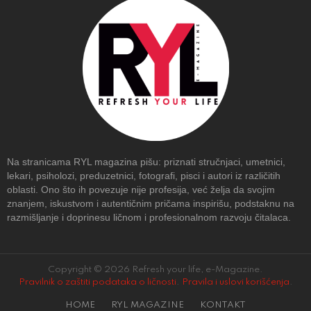
Na stranicama RYL magazina pišu: priznati stručnjaci, umetnici,
lekari, psiholozi, preduzetnici, fotografi, pisci i autori iz različitih
oblasti. Ono što ih povezuje nije profesija, već želja da svojim
znanjem, iskustvom i autentičnim pričama inspirišu, podstaknu na
razmišljanje i doprinesu ličnom i profesionalnom razvoju čitalaca.
Copyright © 2026 Refresh your life, e-Magazine.
Pravilnik o zaštiti podataka o ličnosti
.
Pravila i uslovi korišćenja
.
HOME
RYL MAGAZINE
KONTAKT