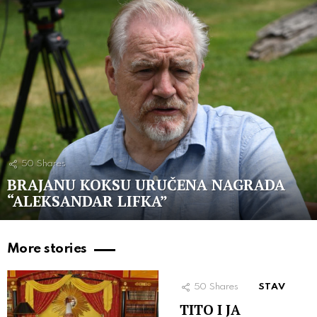
50
Shares
BRAJANU KOKSU URUČENA NAGRADA
“ALEKSANDAR LIFKA”
More stories
50
Shares
STAV
TITO I JA