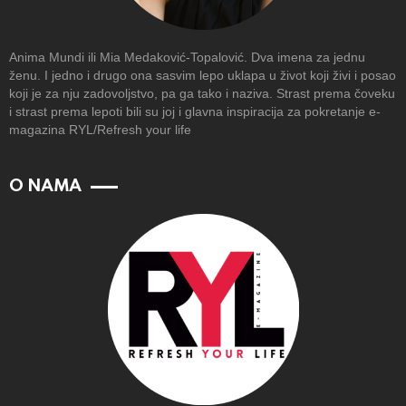
Anima Mundi ili Mia Medaković-Topalović. Dva imena za jednu
ženu. I jedno i drugo ona sasvim lepo uklapa u život koji živi i posao
koji je za nju zadovoljstvo, pa ga tako i naziva. Strast prema čoveku
i strast prema lepoti bili su joj i glavna inspiracija za pokretanje e-
magazina RYL/Refresh your life
O NAMA