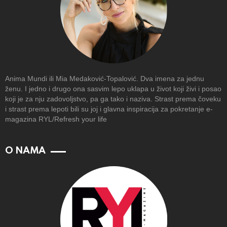
Anima Mundi ili Mia Medaković-Topalović. Dva imena za jednu
ženu. I jedno i drugo ona sasvim lepo uklapa u život koji živi i posao
koji je za nju zadovoljstvo, pa ga tako i naziva. Strast prema čoveku
i strast prema lepoti bili su joj i glavna inspiracija za pokretanje e-
magazina RYL/Refresh your life
O NAMA