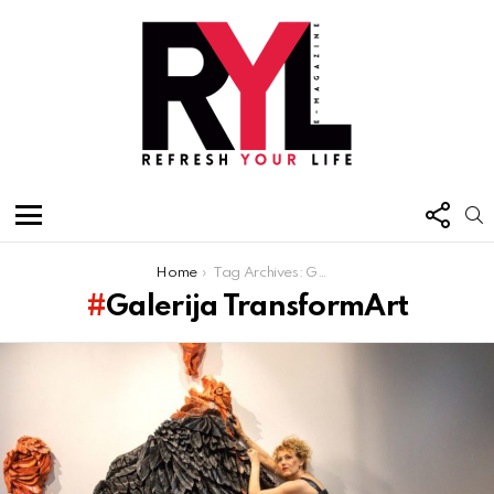
FOL
S
US
Menu
You are here:
Home
Tag Archives: Galerija Trans­formArt
Galerija Trans­formArt
Latest
stories