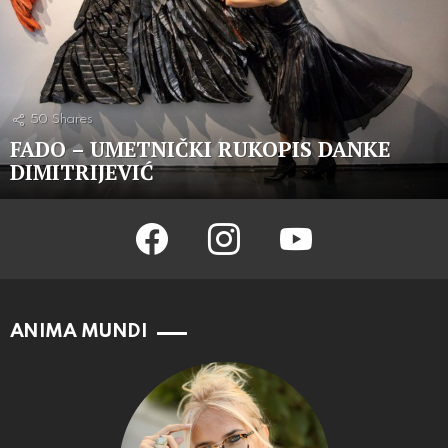
50
Shares
FADO – UMETNIČKI RUKOPIS DANKE
DIMITRIJEVIĆ
facebook
instagram
youtube
ANIMA MUNDI