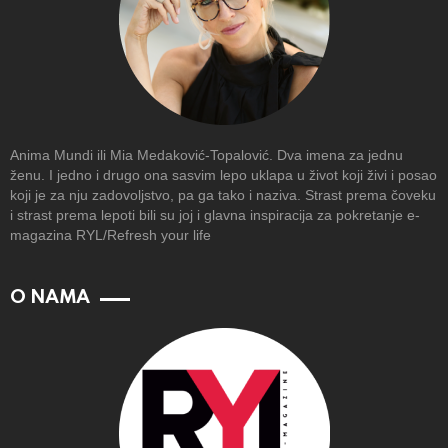
Anima Mundi ili Mia Medaković-Topalović. Dva imena za jednu
ženu. I jedno i drugo ona sasvim lepo uklapa u život koji živi i posao
koji je za nju zadovoljstvo, pa ga tako i naziva. Strast prema čoveku
i strast prema lepoti bili su joj i glavna inspiracija za pokretanje e-
magazina RYL/Refresh your life
O NAMA