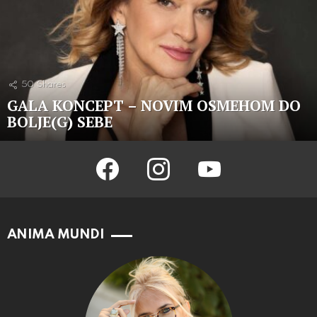
50
Shares
GALA KONCEPT – NOVIM OSMEHOM DO
BOLJE(G) SEBE
facebook
instagram
youtube
ANIMA MUNDI