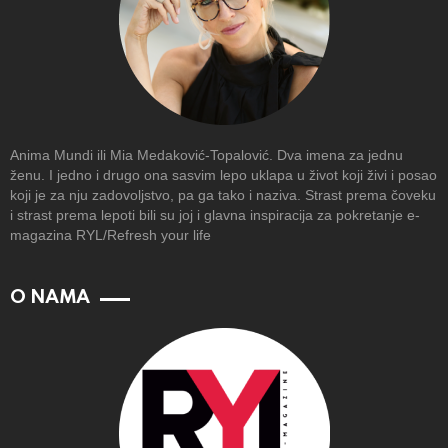
Anima Mundi ili Mia Medaković-Topalović. Dva imena za jednu
ženu. I jedno i drugo ona sasvim lepo uklapa u život koji živi i posao
koji je za nju zadovoljstvo, pa ga tako i naziva. Strast prema čoveku
i strast prema lepoti bili su joj i glavna inspiracija za pokretanje e-
magazina RYL/Refresh your life
O NAMA