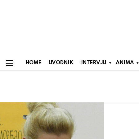
HOME
UVODNIK
INTERVJU
ANIMA
Menu
You are here:
Latest
stories