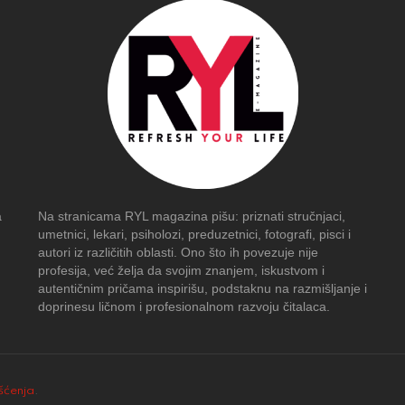
a
Na stranicama RYL magazina pišu: priznati stručnjaci,
umetnici, lekari, psiholozi, preduzetnici, fotografi, pisci i
autori iz različitih oblasti. Ono što ih povezuje nije
profesija, već želja da svojim znanjem, iskustvom i
autentičnim pričama inspirišu, podstaknu na razmišljanje i
doprinesu ličnom i profesionalnom razvoju čitalaca.
išćenja
.