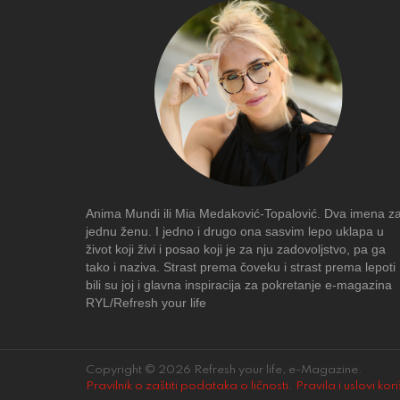
Anima Mundi ili Mia Medaković-Topalović. Dva imena z
jednu ženu. I jedno i drugo ona sasvim lepo uklapa u
život koji živi i posao koji je za nju zadovoljstvo, pa ga
tako i naziva. Strast prema čoveku i strast prema lepoti
bili su joj i glavna inspiracija za pokretanje e-magazina
RYL/Refresh your life
Copyright © 2026 Refresh your life, e-Magazine.
Pravilnik o zaštiti podataka o ličnosti
.
Pravila i uslovi kor