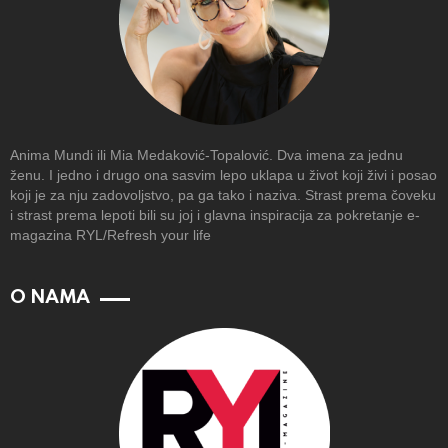
Anima Mundi ili Mia Medaković-Topalović. Dva imena za jednu
ženu. I jedno i drugo ona sasvim lepo uklapa u život koji živi i posao
koji je za nju zadovoljstvo, pa ga tako i naziva. Strast prema čoveku
i strast prema lepoti bili su joj i glavna inspiracija za pokretanje e-
magazina RYL/Refresh your life
O NAMA