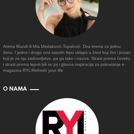
Anima Mundi ili Mia Medaković-Topalović. Dva imena za jednu
ženu. I jedno i drugo ona sasvim lepo uklapa u život koji živi i posao
koji je za nju zadovoljstvo, pa ga tako i naziva. Strast prema čoveku
i strast prema lepoti bili su joj i glavna inspiracija za pokretanje e-
magazina RYL/Refresh your life
O NAMA