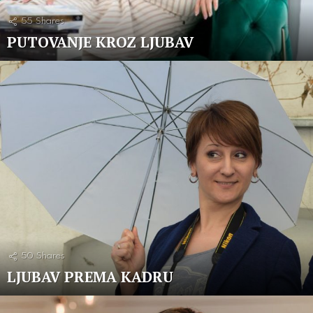
55
Shares
PUTOVANJE KROZ LJUBAV
50
Shares
LJUBAV PREMA KADRU