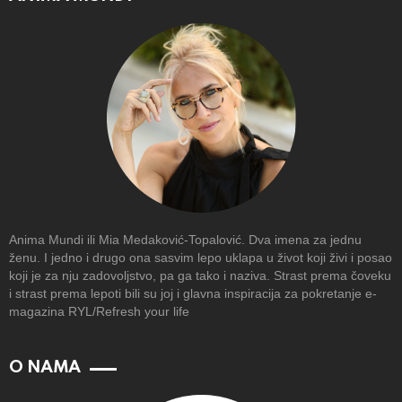
Anima Mundi ili Mia Medaković-Topalović. Dva imena za jednu
ženu. I jedno i drugo ona sasvim lepo uklapa u život koji živi i posao
koji je za nju zadovoljstvo, pa ga tako i naziva. Strast prema čoveku
i strast prema lepoti bili su joj i glavna inspiracija za pokretanje e-
magazina RYL/Refresh your life
O NAMA