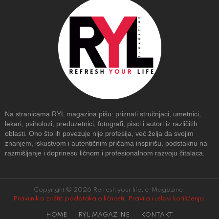
Na stranicama RYL magazina pišu: priznati stručnjaci, umetnici,
lekari, psiholozi, preduzetnici, fotografi, pisci i autori iz različitih
oblasti. Ono što ih povezuje nije profesija, već želja da svojim
znanjem, iskustvom i autentičnim pričama inspirišu, podstaknu na
razmišljanje i doprinesu ličnom i profesionalnom razvoju čitalaca.
Copyright © 2026 Refresh your life, e-Magazine.
Pravilnik o zaštiti podataka o ličnosti
.
Pravila i uslovi korišćenja
.
HOME
RYL MAGAZINE
KONTAKT