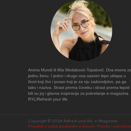
Anima Mundi ili Mia Medaković-Topalović. Dva imena z
jednu ženu. I jedno i drugo ona sasvim lepo uklapa u
život koji živi i posao koji je za nju zadovoljstvo, pa ga
tako i naziva. Strast prema čoveku i strast prema lepoti
bili su joj i glavna inspiracija za pokretanje e-magazina
RYL/Refresh your life
Copyright © 2026 Refresh your life, e-Magazine.
Pravilnik o zaštiti podataka o ličnosti
.
Pravila i uslovi kor