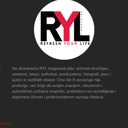
a
Na stranicama RYL magazina pišu: priznati stručnjaci,
umetnici, lekari, psiholozi, preduzetnici, fotografi, pisci i
autori iz različitih oblasti. Ono što ih povezuje nije
profesija, već želja da svojim znanjem, iskustvom i
autentičnim pričama inspirišu, podstaknu na razmišljanje i
doprinesu ličnom i profesionalnom razvoju čitalaca.
išćenja
.