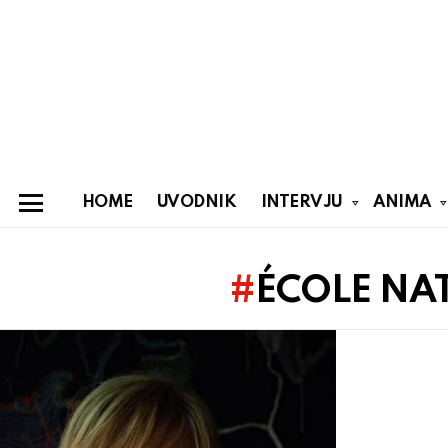
HOME
UVODNIK
INTERVJU
ANIMA
Menu
You are here:
ÉCOLE NA
Latest
stories