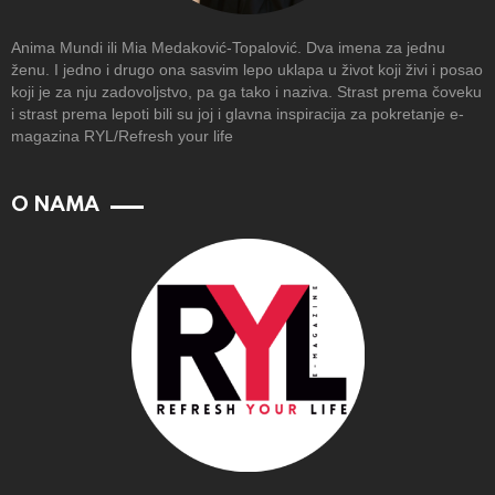
Anima Mundi ili Mia Medaković-Topalović. Dva imena za jednu
ženu. I jedno i drugo ona sasvim lepo uklapa u život koji živi i posao
koji je za nju zadovoljstvo, pa ga tako i naziva. Strast prema čoveku
i strast prema lepoti bili su joj i glavna inspiracija za pokretanje e-
magazina RYL/Refresh your life
O NAMA