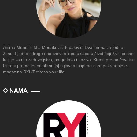
Anima Mundi ili Mia Medaković-Topalović. Dva imena za jednu
ženu. I jedno i drugo ona sasvim lepo uklapa u život koji živi i posao
koji je za nju zadovoljstvo, pa ga tako i naziva. Strast prema čoveku
i strast prema lepoti bili su joj i glavna inspiracija za pokretanje e-
magazina RYL/Refresh your life
O NAMA