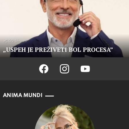
50
Shares
„USPEH JE PREŽIVETI BOL PROCESA”
facebook
instagram
youtube
ANIMA MUNDI