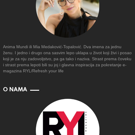
Anima Mundi ili Mia Medaković-Topalović. Dva imena za jednu
ženu. I jedno i drugo ona sasvim lepo uklapa u život koji živi i posao
koji je za nju zadovoljstvo, pa ga tako i naziva. Strast prema čoveku
i strast prema lepoti bili su joj i glavna inspiracija za pokretanje e-
magazina RYL/Refresh your life
O NAMA