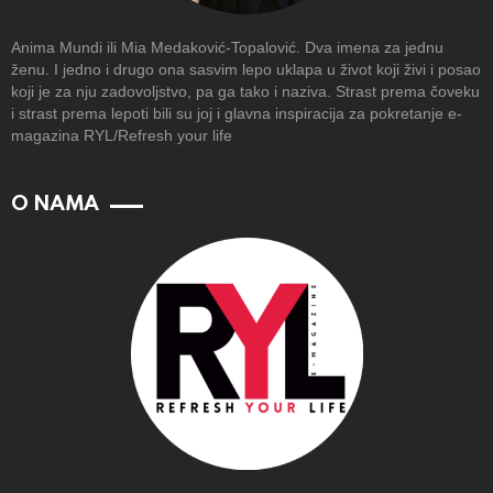
Anima Mundi ili Mia Medaković-Topalović. Dva imena za jednu
ženu. I jedno i drugo ona sasvim lepo uklapa u život koji živi i posao
koji je za nju zadovoljstvo, pa ga tako i naziva. Strast prema čoveku
i strast prema lepoti bili su joj i glavna inspiracija za pokretanje e-
magazina RYL/Refresh your life
O NAMA